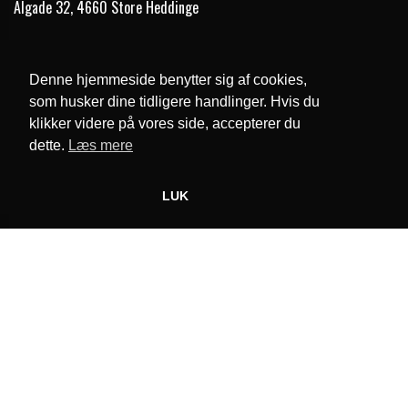
Algade 32, 4660 Store Heddinge
Telefon:
56 50 33 56
Email:
formand@snurretoppen.net
Denne hjemmeside benytter sig af cookies,
som husker dine tidligere handlinger. Hvis du
Cookie- og privatlivspolitik
klikker videre på vores side, accepterer du
dette.
Læs mere
Website og billetsystem fra ebillet a/s
LUK