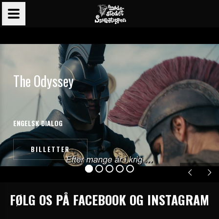
T
h
e
O
d
y
s
s
e
y
E
N
G
E
L
S
K
D
I
A
L
O
G
BILLETTER
FØLG OS PÅ
FACEBOOK
OG
INSTAGRAM