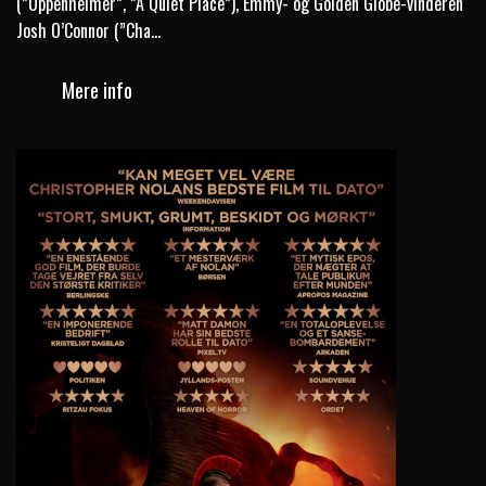
(”Oppenheimer”, ”A Quiet Place”), Emmy- og Golden Globe-vinderen
Josh O’Connor (”Cha...
Mere info