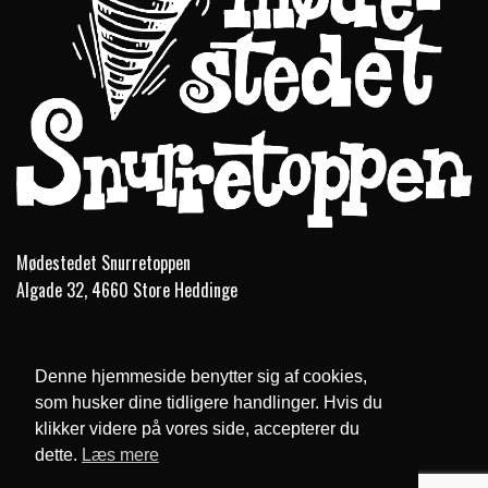
Mødestedet Snurretoppen
Algade 32, 4660 Store Heddinge
Telefon:
56 50 33 56
Email:
formand@snurretoppen.net
Denne hjemmeside benytter sig af cookies,
som husker dine tidligere handlinger. Hvis du
Cookie- og privatlivspolitik
klikker videre på vores side, accepterer du
dette.
Læs mere
Website og billetsystem fra ebillet a/s